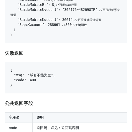
"BaiduMobileBr"
8
: 
,//百度移动权重

"BaiduMobileUvcount"
"302176~482698IP"
: 
,//百度移动预估
流量

"BaiduMobileKwcount"
36614
: 
,//百度移动关键词数

"SopcKwcount"
288661
360
: 
 //
PC关键词数

  }

失败返回
{

"msg"
"域名不能为空"
: 
,

"code"
400
: 
公共返回字段
字段名
说明
code
返回码，详见：返回码说明