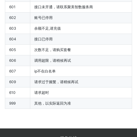
601
接口未开通，请联系聚美智数服务商
602
账号已停用
603
余额不足,请充值
604
接口已停用
605
次数不足，请购买套餐
606
调用超限，请稍候再试
607
ip不在白名单
609
请求过于频繁，请稍候再试
610
请求超时
999
其他，以实际返回为准