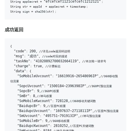
"efcefcef1121cefcefc1212121"
String appSecret = 
；

String str = appId  + appSecret + timestamp；

成功返回
{

"code"
200
: 
, //详见code返回码说明

"msg"
"成功"
: 
, //code对应的描述

"taskNo"
"41020892700032664119"
: 
, //本次唯一请求号

"charge"
true
: 
, //计费标志

"data"
: {

"SoMobileUvcount"
"16619916~26548696IP"
: 
,//360移动预
估流量

"SopcUvcount"
"1500184~2396398IP"
: 
,//360PC预估流量

"SopcBr"
9
: 
,//360PC权重

"SmBr"
8
: 
,//神马权重

"SoMobileKwcount"
728128
: 
,//360移动关键词数

"BaidupcBr"
9
: 
,//百度PC权重

"BaidupcUvcount"
"1697637~2711811IP"
: 
,//百度PC预估流量

"SmUvcount"
"495751~791913IP"
: 
,//神马预估流量

"SoMobileBr"
9
: 
,//360移动权重

"BaidupcKwcount"
2810252
: 
,//百度PC关键词数

"SmKwcount"
9184
: 
,//神马关键词数
