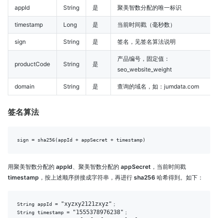
appId
String
是
聚美智数分配的唯一标识
timestamp
Long
是
当前时间戳（毫秒数）
sign
String
是
签名，见签名算法说明
产品编号，固定值：
productCode
String
是
seo_website_weight
domain
String
是
查询的域名，如：jumdata.com
签名算法
用聚美智数分配的
appId
、聚美智数分配的
appSecret
，当前时间戳
timestamp
，按上述顺序拼接成字符串，再进行
sha256
哈希得到。如下：
"xyzxy2121zxyz"
String appId = 
；

"1555378976238"
String timestamp = 
；
