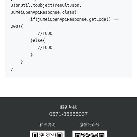
JsonUtil.toObject(resultJson, 
JumeiOpenApiResponse.class)

if
(jumeiOpenApiResponse.getCode() == 
200
){

//TODO
        }
else
{

//TODO
        }

    }

服务热线
0571-85855037
在线咨询
微信公众号