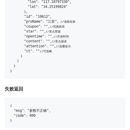
"lon"
"117.18797330"
: 
,

"lat"
"34.25199824"
: 
        },

"id"
"10612"
: 
,

"proName"
"江苏"
: 
, //省级名称

"coupon"
""
: 
,//优惠政策

"star"
""
: 
,//景点星级

"opentime"
""
: 
,//开放时间

"content"
""
: 
,//景点描述

"attention"
""
: 
,//温馨提示

"ct"
""
: 
//可忽略

      }

    ]

  }

失败返回
{

"msg"
"参数不正确"
: 
,

"code"
400
: 