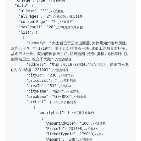
"charge"
true
: 
, //计费标志

"data"
: {

"allNum"
"33"
: 
,//总数量

"allPages"
"2"
: 
,//总页数，每页20条

"currentPage"
"2"
: 
,//当前页

"maxResult"
"20"
: 
,//每页最大条目数

"list"
: [

      {

"summary"
"大士岩位于云龙山西麓,为徐州知州姜焯所建。
: 
康熙五十八 年(1719年),姜于此处得异石一块,遂命工匠雕又盖庙宇,
故名曰大士岩。院内两株参天古柏,粗可合围,沧劲 挺拔,虬枝翠叶,犹
如两名卫士,屹立于大殿"
,//景点描述

"address"
"电话：0516-3843454\r\n地址：徐州市云龙
: 
山\r\n邮编：221001"
,//景点地址

"cityId"
"230"
: 
,//城市id

"priceList"
: [],//图片列表

"areaId"
"532"
: 
,//镇id

"cityName"
"徐州"
: 
,//城市名

"areaName"
"徐州市区"
: 
,//镇名称

"picList"
: [ //门票价格列表

            {

"entityList"
: [ //门票信息集合

                {

"AmountAdvice"
"100"
: 
,//渠道价

"PriceId"
231408
: 
,//价格id

"TicketTypeId"
179033
: 
,//票id

"Amount"
"148"
: 
,//票面价
