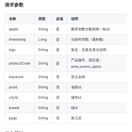
请求参数
名称
类型
必须
说明
appId
String
是
聚美智数分配的唯一标识
timestamp
Long
是
当前时间戳（毫秒数）
sign
String
是
签名，见签名算法说明
产品编号，固定值：
productCode
String
是
area_scenic_spots
keyword
String
否
景点名称
proId
String
否
省级id
cityId
String
否
城市id
areaId
String
否
镇id
page
String
否
第几页