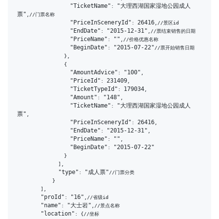
"TicketName"
"大理西湖国家湿地公园成人
: 
票"
,//门票名称

"PriceInSceneryId"
26416
: 
,//景区id

"EndDate"
"2015-12-31"
: 
,//票结束销售的日期

"PriceName"
""
: 
,//价格优惠名称

"BeginDate"
"2015-07-22"
: 
//票开始销售日期

                },

                {

"AmountAdvice"
"100"
: 
,

"PriceId"
231409
: 
,

"TicketTypeId"
179034
: 
,

"Amount"
"148"
: 
,

"TicketName"
"大理西湖国家湿地公园成人
: 
票"
,

"PriceInSceneryId"
26416
: 
,

"EndDate"
"2015-12-31"
: 
,

"PriceName"
""
: 
,

"BeginDate"
"2015-07-22"
: 
                }

              ],

"type"
"成人票"
: 
//门票分类

            }

        ],

"proId"
"16"
: 
,//省级id

"name"
"大士岩"
: 
,//景点名称

"location"
: {//坐标
