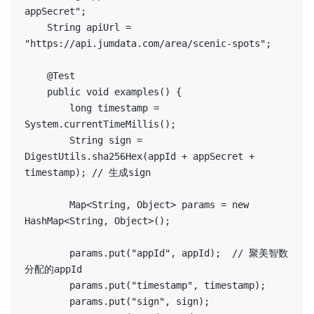
appSecret"
;

    String apiUrl = 
"https://api.jumdata.com/area/scenic-spots"
;

@Test
public
void
examples
()
{

long
 timestamp = 
System.currentTimeMillis();

        String sign = 
DigestUtils.sha256Hex(appId + appSecret + 
timestamp); 
// 生成sign
        Map<String, Object> params = 
new
HashMap<String, Object>();

        params.put(
"appId"
, appId);  
// 聚美智数
分配的appId
        params.put(
"timestamp"
, timestamp);

        params.put(
"sign"
, sign);
