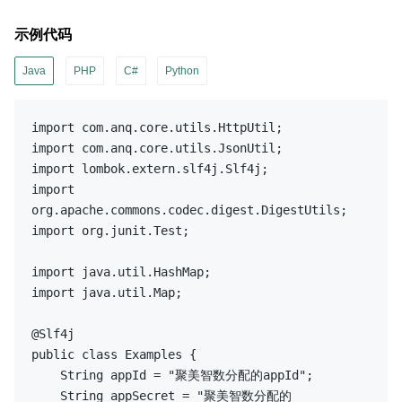
示例代码
Java
PHP
C#
Python
import
import
import
import
import
 org.junit.Test;

import
import
 java.util.Map;

@Slf
public
class
Examples
{

    String appId = 
"聚美智数分配的appId"
;

    String appSecret = 
"聚美智数分配的