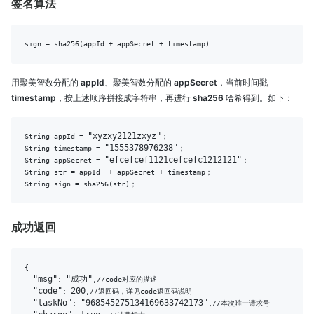
签名算法
用聚美智数分配的
appId
、聚美智数分配的
appSecret
，当前时间戳
timestamp
，按上述顺序拼接成字符串，再进行
sha256
哈希得到。如下：
"xyzxy2121zxyz"
String appId = 
；

"1555378976238"
String timestamp = 
；

"efcefcef1121cefcefc1212121"
String appSecret = 
；

String str = appId  + appSecret + timestamp；

成功返回
{

"msg"
"成功"
: 
,//code对应的描述

"code"
200
: 
,//返回码，详见code返回码说明

"taskNo"
"968545275134169633742173"
: 
,//本次唯一请求号
