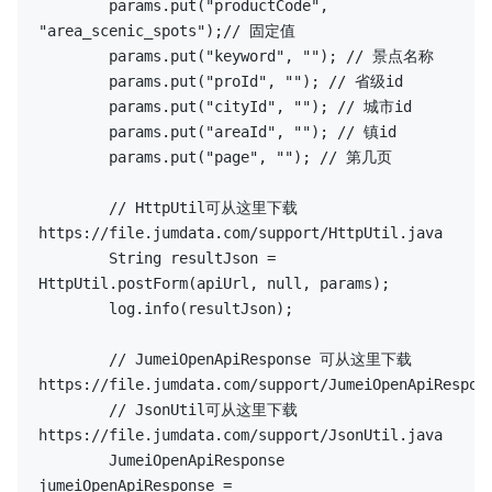
        params.put(
"productCode"
, 
"area_scenic_spots"
);
// 固定值
        params.put(
"keyword"
, 
""
); 
// 景点名称 
        params.put(
"proId"
, 
""
); 
// 省级id 
        params.put(
"cityId"
, 
""
); 
// 城市id 
        params.put(
"areaId"
, 
""
); 
// 镇id 
        params.put(
"page"
, 
""
); 
// 第几页 
// HttpUtil可从这里下载 
https://file.jumdata.com/support/HttpUtil.java
        String resultJson = 
HttpUtil.postForm(apiUrl, 
null
, params);

        log.info(resultJson);

// JumeiOpenApiResponse 可从这里下载 
https://file.jumdata.com/support/JumeiOpenApiRespon
// JsonUtil可从这里下载 
https://file.jumdata.com/support/JsonUtil.java
        JumeiOpenApiResponse 
jumeiOpenApiResponse = 